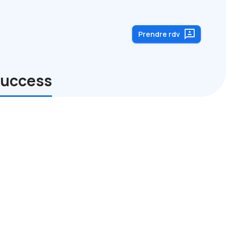
3p
Prendre rdv
Success