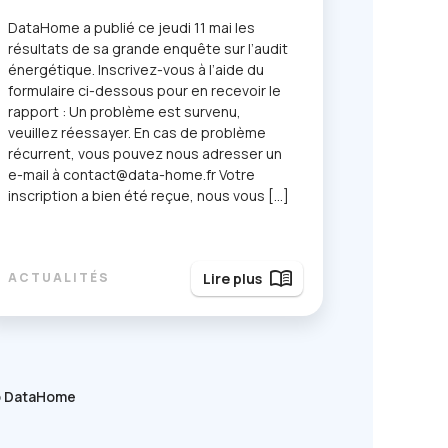
DataHome a publié ce jeudi 11 mai les
résultats de sa grande enquête sur l’
audit
énergétique
. Inscrivez-vous à l’aide du
formulaire ci-dessous pour en recevoir le
rapport : Un problème est survenu,
veuillez réessayer. En cas de problème
récurrent, vous pouvez nous adresser un
e-mail à contact@data-home.fr Votre
inscription a bien été reçue, nous vous […]
menu_book
Lire plus
ACTUALITÉS
b DataHome