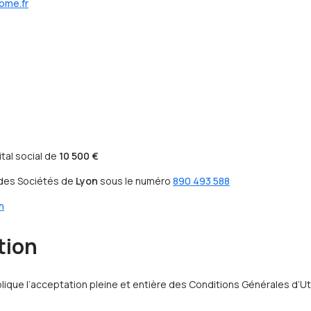
ome.fr
ital social de
10 500 €
 des Sociétés de
Lyon
sous le numéro
890 493 588
n
tion
plique l’acceptation pleine et entière des Conditions Générales d’Uti